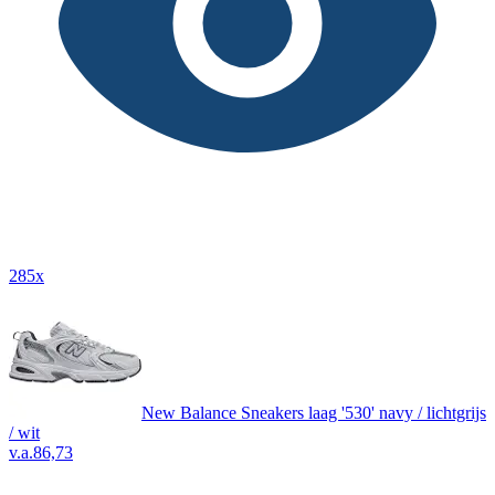
285x
New Balance Sneakers laag '530' navy / lichtgrijs
/ wit
v.a.
86,73