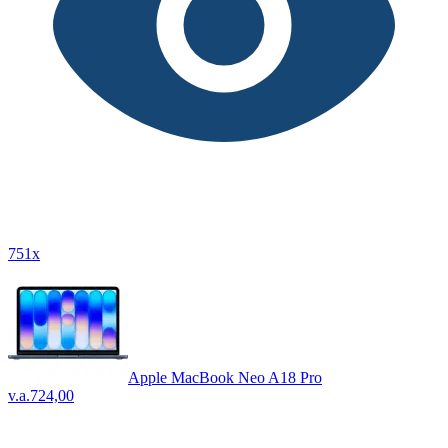
751x
Apple MacBook Neo A18 Pro
v.a.
724,00