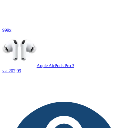
999x
Apple AirPods Pro 3
v.a.
207,99