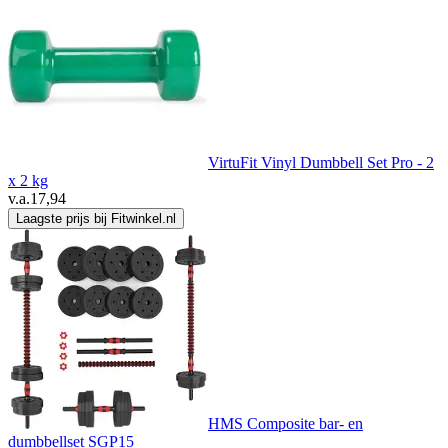
VirtuFit Vinyl Dumbbell Set Pro - 2
x 2 kg
v.a.
17,94
Laagste prijs bij Fitwinkel.nl
HMS Composite bar- en
dumbbellset SGP15