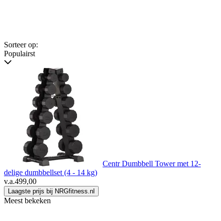
Sorteer op:
Populairst
Centr Dumbbell Tower met 12-
delige dumbbellset (4 - 14 kg)
v.a.
499,00
Laagste prijs bij NRGfitness.nl
Meest bekeken