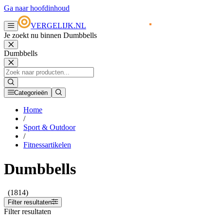
Ga naar hoofdinhoud
VERGELIJK.NL
Je zoekt nu binnen Dumbbells
Dumbbells
Categorieën
Home
/
Sport & Outdoor
/
Fitnessartikelen
Dumbbells
(1814)
Filter resultaten
Filter resultaten