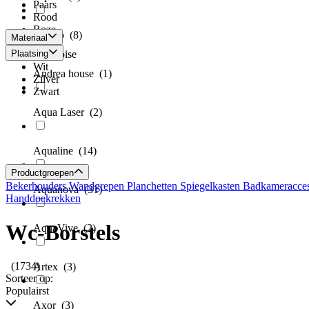
Paars
Rood
Roze
Alvoro
(8)
Materiaal
Taupe
Plaatsing
Turquoise
Wit
Andrea house
(1)
Zilver
Zwart
Aqua Laser
(2)
Aqualine
(14)
Productgroepen
Bekerhouders
Wandgrepen
Planchetten
Spiegelkasten
Badkameracces
Aquanova
(31)
Handdoekrekken
Wc-Borstels
AquaVive
(2)
(1734)
Artex
(3)
Sorteer op:
Populairst
Axor
(3)