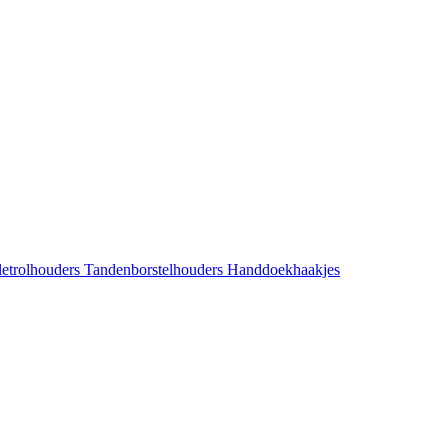
letrolhouders
Tandenborstelhouders
Handdoekhaakjes