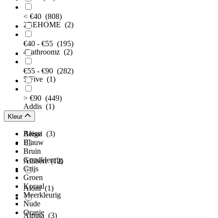
< €40
(808)
2BEHOME
(2)
€40 - €55
(195)
4bathroomz
(2)
€55 - €90
(282)
5 Five
(1)
> €90
(449)
Addis
(1)
Kleur
Alessi
Beige
(3)
Blauw
Bruin
Goudkleurig
Allibert
(12)
Grijs
Groen
Koraal
Aloni
(1)
Meerkleurig
Nude
Oranje
Alpina
(3)