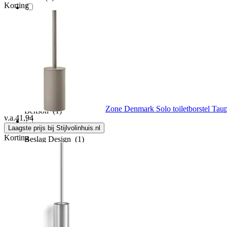
Korting
Badstuber
(1)
Basic
(1)
Ben
(5)
Zone Denmark Solo toiletborstel Tau
Benson
(1)
v.a.
41,94
Laagste prijs bij Stijlvolinhuis.nl
Korting
Beslag Design
(1)
Best design
(18)
Betra
(12)
Bisk
(1)