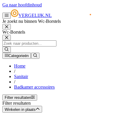
Ga naar hoofdinhoud
VERGELIJK.NL
Je zoekt nu binnen Wc-Borstels
Wc-Borstels
Categorieën
Home
/
Sanitair
/
Badkamer accessoires
Filter resultaten
Filter resultaten
Winkelen in plaats