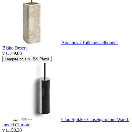
Aquanova Toiletborstelhouder
Blake Desert
v.a.
149,88
Laagste prijs bij Bol Plaza
Clou Sjokker Closetgarnituur Wand-
model Chroom
v.a.
153,30