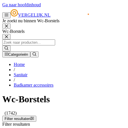
Ga naar hoofdinhoud
VERGELIJK.NL
Je zoekt nu binnen Wc-Borstels
Wc-Borstels
Categorieën
Home
/
Sanitair
/
Badkamer accessoires
Wc-Borstels
(1742)
Filter resultaten
Filter resultaten