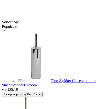
Sorteer op:
Populairst
Clou Sjokker Closetgarnituur
Staand-model Chroom
v.a.
128,10
Laagste prijs bij Bol Plaza