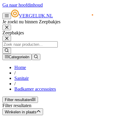
Ga naar hoofdinhoud
VERGELIJK.NL
Je zoekt nu binnen Zeepbakjes
Zeepbakjes
Categorieën
Home
/
Sanitair
/
Badkamer accessoires
Filter resultaten
Filter resultaten
Winkelen in plaats