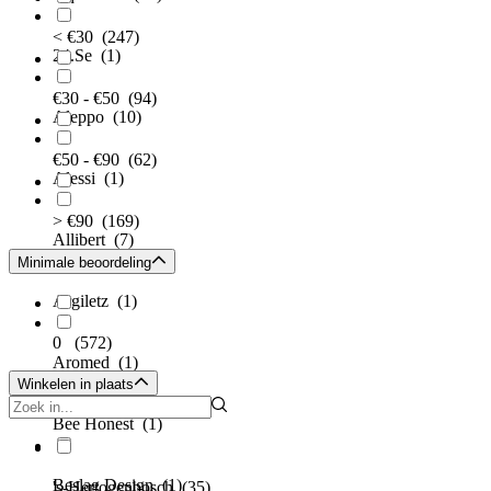
< €30
(247)
24.Se
(1)
€30 - €50
(94)
Aleppo
(10)
€50 - €90
(62)
Alessi
(1)
> €90
(169)
Allibert
(7)
Minimale beoordeling
Argiletz
(1)
0
(572)
Aromed
(1)
Winkelen in plaats
Bee Honest
(1)
Beslag Design
(1)
's-Hertogenbosch
(35)