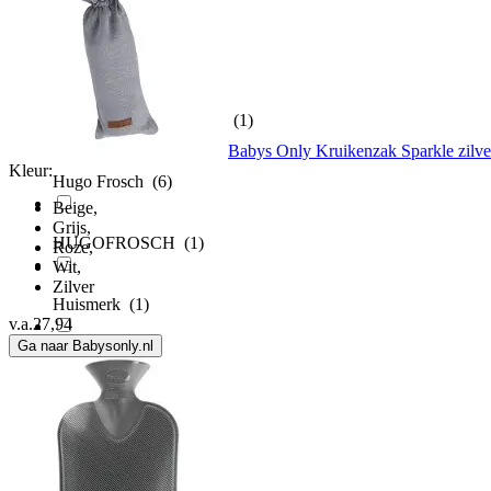
Home & Styling
(22)
Home Styling Collection
(1)
Babys Only Kruikenzak Sparkle zilver
Kleur:
Hugo Frosch
(6)
Beige
,
Grijs
,
HUGOFROSCH
(1)
Roze
,
Wit
,
Zilver
Huismerk
(1)
v.a.
27,94
Ga naar Babysonly.nl
Invotis
(1)
Isabelle Laurier
(1)
Joe Frex
(3)