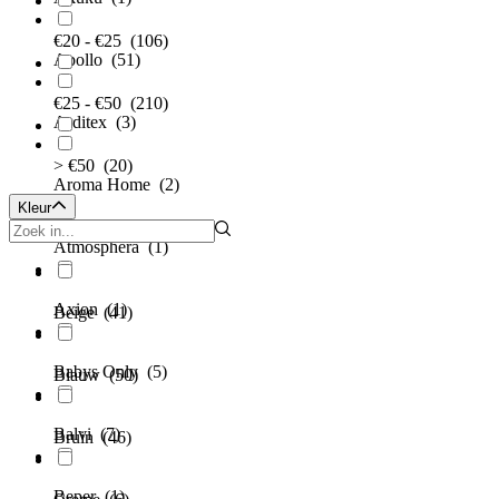
€20 - €25
(106)
Apollo
(51)
€25 - €50
(210)
Arditex
(3)
> €50
(20)
Aroma Home
(2)
Kleur
Atmosphera
(1)
Axion
(1)
Beige
(41)
Babys Only
(5)
Blauw
(50)
Balvi
(7)
Bruin
(46)
Beper
(1)