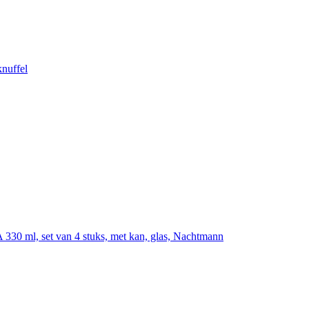
nuffel
 ml, set van 4 stuks, met kan, glas, Nachtmann