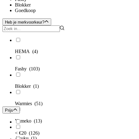
Blokker
Goedkoop
Heb je merkvoorkeur?
HEMA
(4)
Fashy
(103)
Blokker
(1)
Warmies
(51)
Prijs
Yumeko
(13)
< €20
(126)
Akuku
(1)