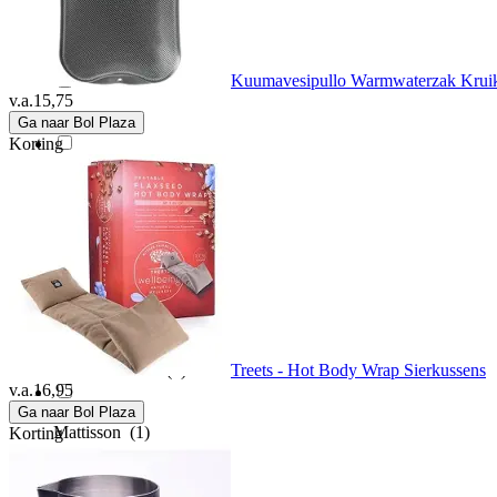
Kaloo
(2)
Kuumavesipullo Warmwaterzak Kruik E
v.a.
15,75
Kipkep
(3)
Ga naar Bol Plaza
Korting
Kuumavesipullo
(1)
Lifetime
(1)
Little Dutch
(1)
Treets - Hot Body Wrap Sierkussens
MARBEAUX
(3)
v.a.
16,95
Ga naar Bol Plaza
Mattisson
(1)
Korting
Mattisson healthstyle
(2)