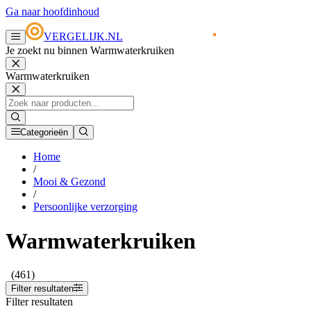
Ga naar hoofdinhoud
VERGELIJK.NL
Je zoekt nu binnen Warmwaterkruiken
Warmwaterkruiken
Categorieën
Home
/
Mooi & Gezond
/
Persoonlijke verzorging
Warmwaterkruiken
(461)
Filter resultaten
Filter resultaten