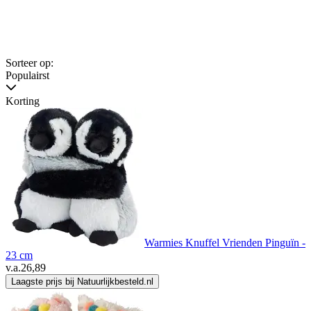
Sorteer op:
Populairst
Korting
Warmies Knuffel Vrienden Pinguïn -
23 cm
v.a.
26,89
Laagste prijs bij Natuurlijkbesteld.nl