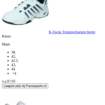
K-Swiss Tennisschoenen heren
Kleur:
Maat:
38
,
42
,
42.5
,
43
,
44
+4
v.a.
97,95
Laagste prijs bij Passasports.nl