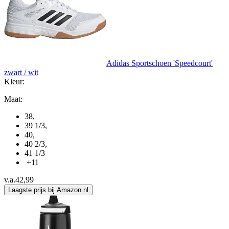
Adidas Sportschoen 'Speedcourt'
zwart / wit
Kleur:
Maat:
38
,
39 1/3
,
40
,
40 2/3
,
41 1/3
+11
v.a.
42,99
Laagste prijs bij Amazon.nl