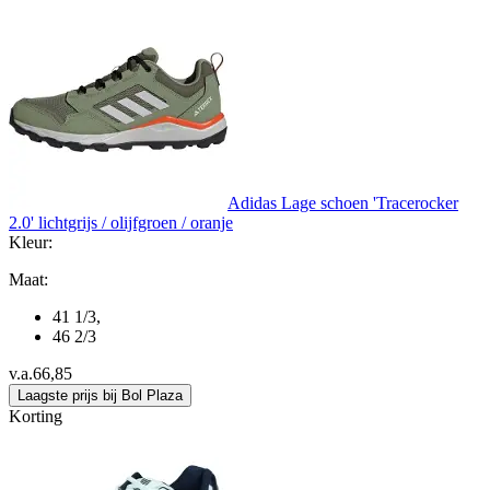
Adidas Lage schoen 'Tracerocker
2.0' lichtgrijs / olijfgroen / oranje
Kleur:
Maat:
41 1/3
,
46 2/3
v.a.
66,85
Laagste prijs bij Bol Plaza
Korting