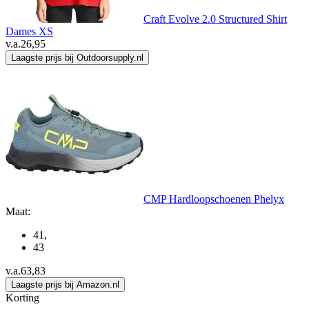
Craft Evolve 2.0 Structured Shirt
Dames XS
v.a.
26,95
Laagste prijs bij Outdoorsupply.nl
CMP Hardloopschoenen Phelyx
Maat:
41
,
43
v.a.
63,83
Laagste prijs bij Amazon.nl
Korting