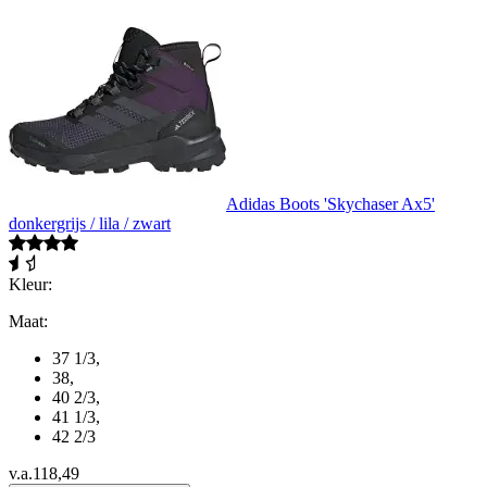
Adidas Boots 'Skychaser Ax5'
donkergrijs / lila / zwart
Kleur:
Maat:
37 1/3
,
38
,
40 2/3
,
41 1/3
,
42 2/3
v.a.
118,49