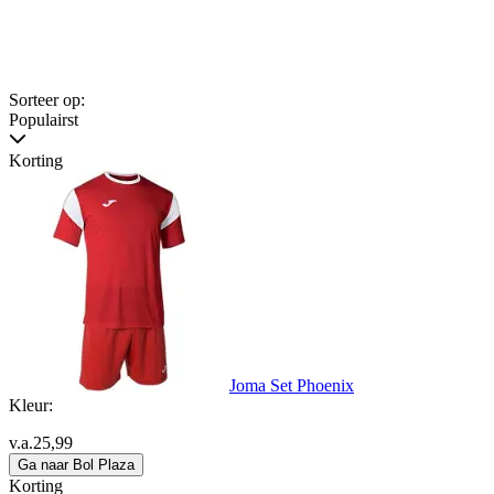
Sorteer op:
Populairst
Korting
Joma Set Phoenix
Kleur:
v.a.
25,99
Ga naar Bol Plaza
Korting