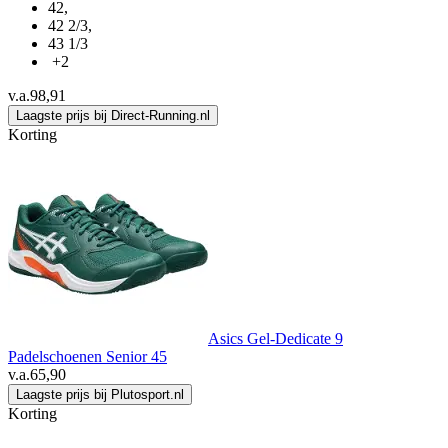
42
,
42 2/3
,
43 1/3
+2
v.a.
98,91
Laagste prijs bij Direct-Running.nl
Korting
Asics Gel-Dedicate 9
Padelschoenen Senior 45
v.a.
65,90
Laagste prijs bij Plutosport.nl
Korting