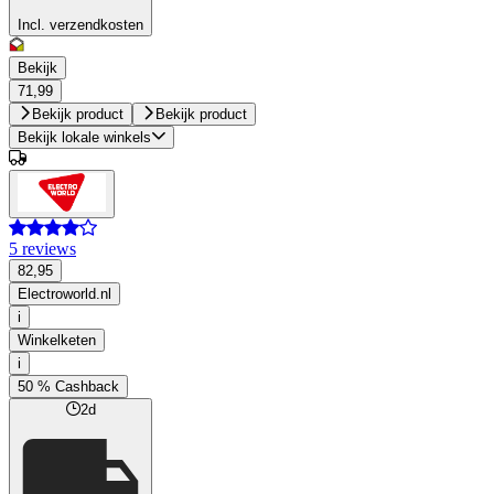
Incl. verzendkosten
Bekijk
71,99
Bekijk product
Bekijk product
Bekijk lokale winkels
5 reviews
82,95
Electroworld.nl
i
Winkelketen
i
50 % Cashback
2d