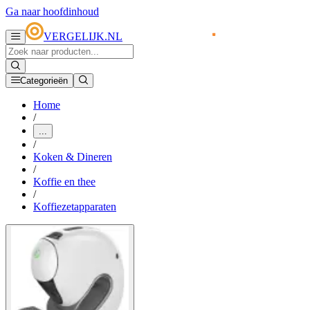
Ga naar hoofdinhoud
VERGELIJK.NL
Categorieën
Home
/
...
/
Koken & Dineren
/
Koffie en thee
/
Koffiezetapparaten