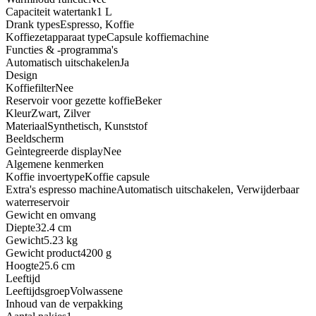
Capaciteit watertank
1 L
Drank types
Espresso, Koffie
Koffiezetapparaat type
Capsule koffiemachine
Functies & -programma's
Automatisch uitschakelen
Ja
Design
Koffiefilter
Nee
Reservoir voor gezette koffie
Beker
Kleur
Zwart, Zilver
Materiaal
Synthetisch, Kunststof
Beeldscherm
Geìntegreerde display
Nee
Algemene kenmerken
Koffie invoertype
Koffie capsule
Extra's espresso machine
Automatisch uitschakelen, Verwijderbaar
waterreservoir
Gewicht en omvang
Diepte
32.4 cm
Gewicht
5.23 kg
Gewicht product
4200 g
Hoogte
25.6 cm
Leeftijd
Leeftijdsgroep
Volwassene
Inhoud van de verpakking