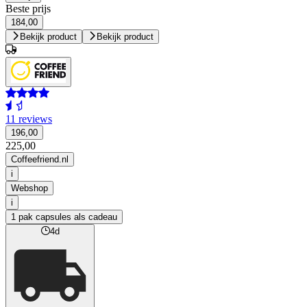
Beste prijs
184,00
Bekijk product
Bekijk product
11 reviews
196,00
225,00
Coffeefriend.nl
i
Webshop
i
1 pak capsules als cadeau
4d