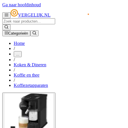
Ga naar hoofdinhoud
VERGELIJK.NL
Categorieën
Home
/
...
/
Koken & Dineren
/
Koffie en thee
/
Koffiezetapparaten