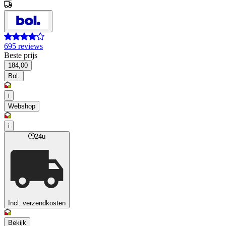
695 reviews
Beste prijs
184,00
Bol.
i
Webshop
i
24u
Incl. verzendkosten
Bekijk