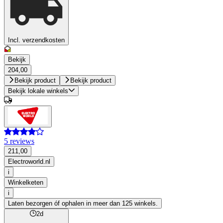
Incl. verzendkosten
Bekijk
204,00
Bekijk product
Bekijk product
Bekijk lokale winkels
5 reviews
211,00
Electroworld.nl
i
Winkelketen
i
Laten bezorgen óf ophalen in meer dan 125 winkels.
2d