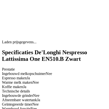
Laden prijsgegevens...
Specificaties De'Longhi Nespresso
Lattissima One EN510.B Zwart
Prestatie
Ingebouwd melkopschuimer
Nee
Espresso maken
Ja
Warme melk maken
Nee
Koffie maken
Ja
Technische details
Ingebouwde grinder
Nee
Afneembare watertank
Ja
Geïntegreerde timer
Nee
Warmhoud functie
Nee