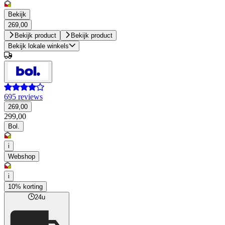
Bekijk
269,00
Bekijk product
Bekijk product
Bekijk lokale winkels
695 reviews
269,00
299,00
Bol.
i
Webshop
i
10% korting
24u