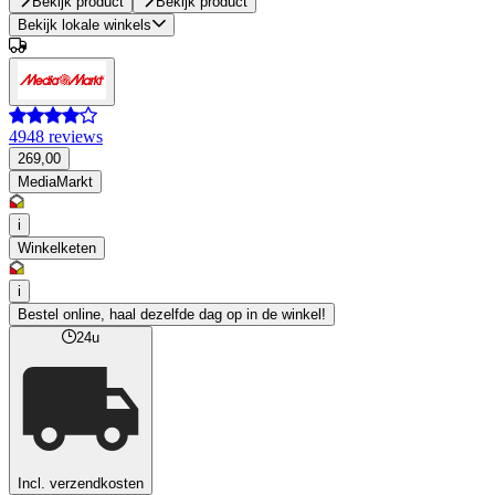
Bekijk product
Bekijk product
Bekijk lokale winkels
4948 reviews
269,00
MediaMarkt
i
Winkelketen
i
Bestel online, haal dezelfde dag op in de winkel!
24u
Incl. verzendkosten