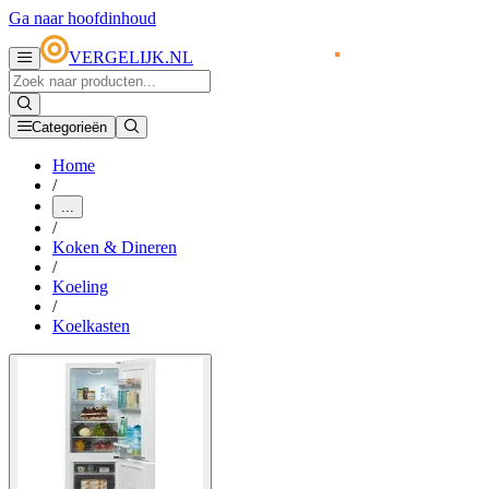
Ga naar hoofdinhoud
VERGELIJK.NL
Categorieën
Home
/
...
/
Koken & Dineren
/
Koeling
/
Koelkasten