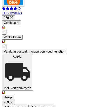
1107 reviews
269,00
Coolblue.nl
i
Winkelketen
i
Vandaag besteld, morgen een koud kunstje.
24u
Incl. verzendkosten
Bekijk
269,00