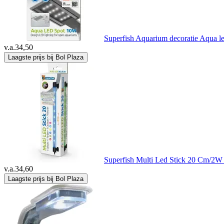
Superfish Aquarium decoratie Aqua l
v.a.
34,50
Laagste prijs bij Bol Plaza
Superfish Multi Led Stick 20 Cm/2W 
v.a.
34,60
Laagste prijs bij Bol Plaza