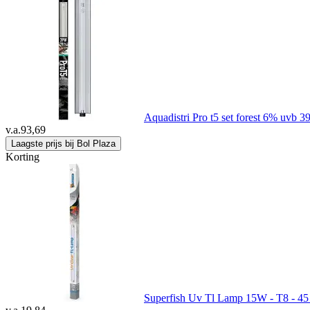
Aquadistri Pro t5 set forest 6% uvb 3
v.a.
93,69
Laagste prijs bij Bol Plaza
Korting
Superfish Uv Tl Lamp 15W - T8 - 45