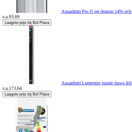
Aquadistri Pro t5 set dragon 14% uvb
v.a.
93,69
Laagste prijs bij Bol Plaza
Aquadistri Lumenize jungle dawn led
v.a.
173,64
Laagste prijs bij Bol Plaza