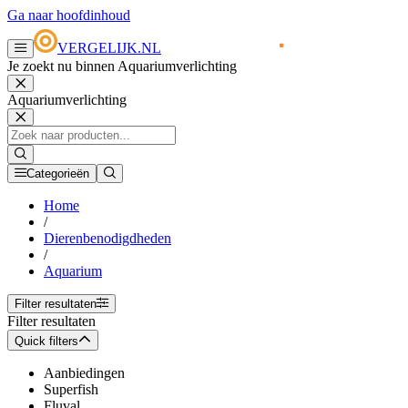
Ga naar hoofdinhoud
VERGELIJK.NL
Je zoekt nu binnen Aquariumverlichting
Aquariumverlichting
Categorieën
Home
/
Dierenbenodigdheden
/
Aquarium
Filter resultaten
Filter resultaten
Quick filters
Aanbiedingen
Superfish
Fluval