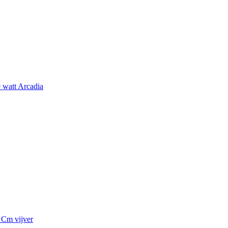
9 watt Arcadia
 Cm vijver