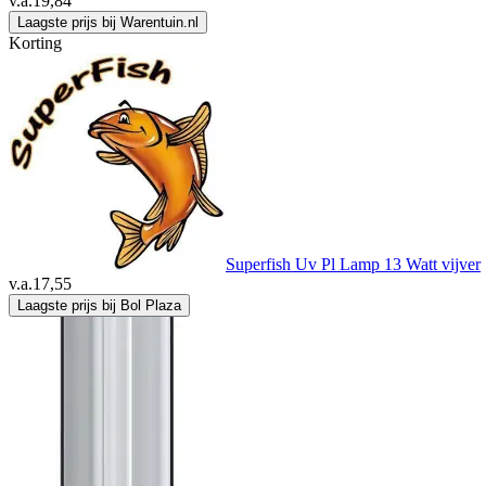
v.a.
19,84
Laagste prijs bij Warentuin.nl
Korting
Superfish Uv Pl Lamp 13 Watt vijver
v.a.
17,55
Laagste prijs bij Bol Plaza