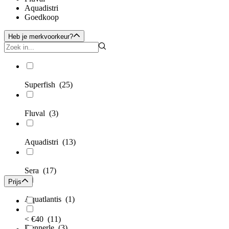
Aquadistri
Goedkoop
Heb je merkvoorkeur?
Superfish
(25)
Fluval
(3)
Aquadistri
(13)
Sera
(17)
Prijs
Aquatlantis
(1)
< €40
(11)
Dennerle
(3)