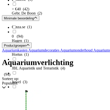
> €40
(42)
Gebr. De Boon
(2)
Minimale beoordeling
Ginza.se
(1)
0
(94)
Hagen
(1)
Productgroepen
Aquariumkasten
Aquariumdecoraties
Aquariumonderhoud
Aquarium
Hortus
(1)
Aquariumverlichting
JBL Aquaristik und Terraristik
(4)
(94)
Sorteer op:
Juwel
(3)
Populairst
vidaXL
(20)