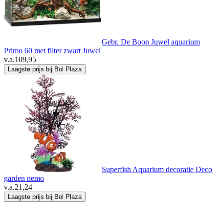
Gebr. De Boon Juwel aquarium
Primo 60 met filter zwart Juwel
v.a.
109,95
Laagste prijs bij Bol Plaza
Superfish Aquarium decoratie Deco
garden nemo
v.a.
21,24
Laagste prijs bij Bol Plaza