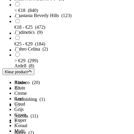
< €18
(840)
Anastasia Beverly Hills
(123)
€18 - €25
(472)
Andmetics
(9)
€25 - €29
(184)
Aphro Celina
(2)
> €29
(299)
Ardell
(8)
Kleur product
Artdeco
Blauw
(20)
Bruin
Creme
Geel
Astonishing
(1)
Goud
Grijs
Groen
Aucola
(11)
Koper
Koraal
Multi
Babor
(2)