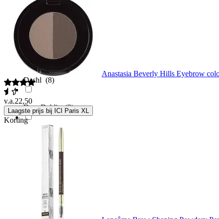
Curasano
(1)
Da Vinci
(1)
Anastasia Beverly Hills Eyebrow co
Dashl
(8)
v.a.
22,50
Dear Dahlia
(2)
Laagste prijs bij ICI Paris XL
Korting
Deborah
(1)
Depend
(53)
Depend Cosmetic
(20)
Dermacol
(2)