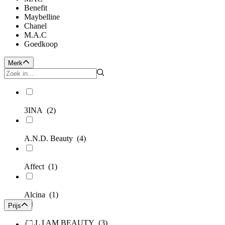
Benefit
Maybelline
Chanel
M.A.C
Goedkoop
Merk
3INA
(2)
A.N.D. Beauty
(4)
Affect
(1)
Alcina
(1)
Prijs
ALL I AM BEAUTY
(3)