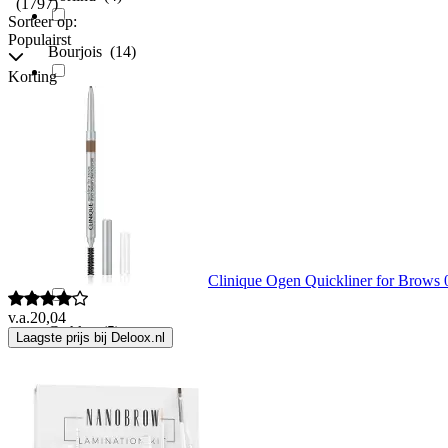
(1797)
Sorteer op:
Populairst
Bourjois
(14)
Korting
BPerfect Cosmetics
(2)
Bransus
(2)
By Terry
(6)
Catrice
(44)
Clinique Ogen Quickliner for Brows 
v.a.
20,04
C:ehko
(5)
Laagste prijs bij Deloox.nl
Chanel
(13)
Charlotte Tilbury
(10)