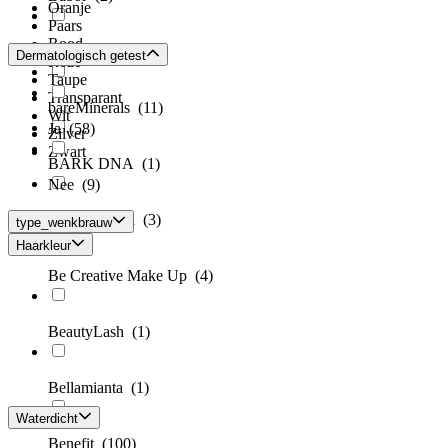
Oranje
Paars
Rood
Bang
(6)
Dermatologisch getest
Roze
Taupe
Transparant
bareMinerals
(11)
Wit
Ja
(58)
Zilver
Zwart
BARK DNA
(1)
Nee
(9)
BBB London
(3)
type_wenkbrauw
Haarkleur
Be Creative Make Up
(4)
BeautyLash
(1)
Bellamianta
(1)
Waterdicht
Benefit
(100)