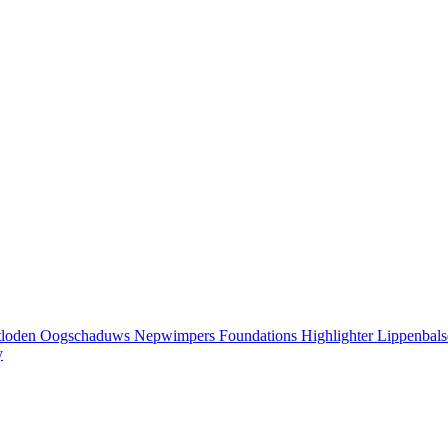
tloden
Oogschaduws
Nepwimpers
Foundations
Highlighter
Lippenbal
y