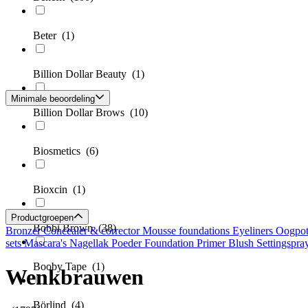
Beter
(1)
Billion Dollar Beauty
(1)
Minimale beoordeling
Billion Dollar Brows
(10)
Biosmetics
(6)
Bioxcin
(1)
Productgroepen
Bobbi Brown
(38)
Bronzer
Concealer & corrector
Mousse foundations
Eyeliners
Oogpo
sets
Mascara's
Nagellak
Poeder Foundation
Primer
Blush
Settingspra
Booby Tape
(1)
Wenkbrauwen
Börlind
(4)