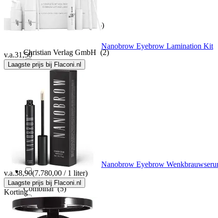
CHRISTIAN FAYE
(26)
Nanobrow Eyebrow Lamination Kit
Christian Verlag GmbH
(2)
v.a.
31,50
Laagste prijs bij Flaconi.nl
Clarins
(13)
Clinique
(12)
Collistar
(8)
Coloran
(4)
Nanobrow Eyebrow Wenkbrauwseru
v.a.
38,90
(7.780,00 / 1 liter)
Laagste prijs bij Flaconi.nl
Combinal
(5)
Korting
Cover Your Gray
(1)