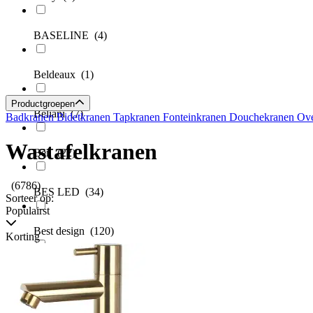
BASELINE
(4)
Beldeaux
(1)
Productgroepen
Beliani
(7)
Badkranen
Bidetkranen
Tapkranen
Fonteinkranen
Douchekranen
Ove
Wastafelkranen
Ben
(22)
(6786)
BES LED
(34)
Sorteer op:
Populairst
Best design
(120)
Korting
Blaufoss
(129)
Blinq
(2)