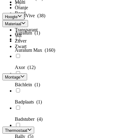
Multi
Oranje
Rood
AquaVive
(38)
Hoogte
Roze
Materiaal
Taupe
Transparant
Auralum
(1)
Wit
Zilver
Zwart
Auralum Max
(160)
Axor
(12)
Montage
Bächlein
(1)
Badplaats
(1)
Badstuber
(4)
Thermostaat
Bally
(5)