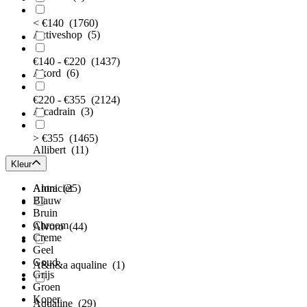
< €140
(1760)
Activeshop
(5)
€140 - €220
(1437)
Akord
(6)
€220 - €355
(2124)
Alcadrain
(3)
> €355
(1465)
Allibert
(11)
Kleur
Aloni
Antraciet
(25)
Blauw
Bruin
Chroom
Alvoro
(44)
Creme
Geel
Goud
A&n&a aqualine
(1)
Grijs
Groen
Koper
Aqualine
(29)