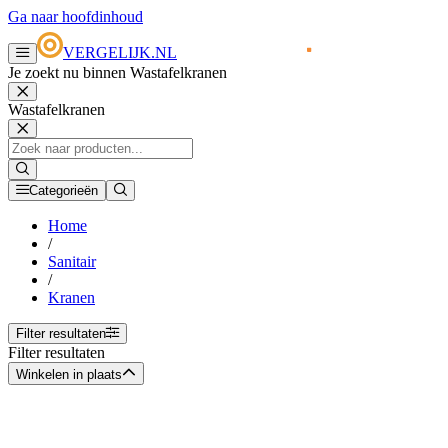
Ga naar hoofdinhoud
VERGELIJK.NL
Je zoekt nu binnen Wastafelkranen
Wastafelkranen
Categorieën
Home
/
Sanitair
/
Kranen
Filter resultaten
Filter resultaten
Winkelen in plaats