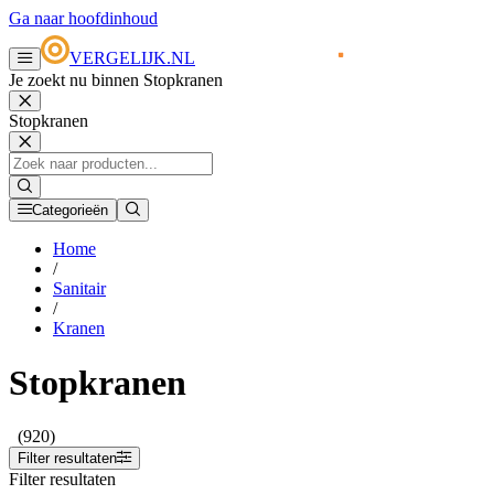
Ga naar hoofdinhoud
VERGELIJK.NL
Je zoekt nu binnen Stopkranen
Stopkranen
Categorieën
Home
/
Sanitair
/
Kranen
Stopkranen
(920)
Filter resultaten
Filter resultaten