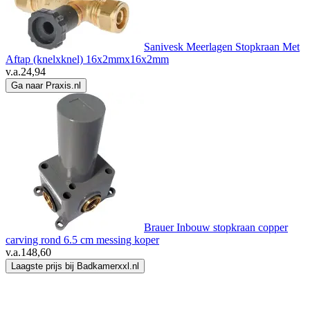
Sanivesk Meerlagen Stopkraan Met
Aftap (knelxknel) 16x2mmx16x2mm
v.a.
24,94
Ga naar Praxis.nl
Brauer Inbouw stopkraan copper
carving rond 6.5 cm messing koper
v.a.
148,60
Laagste prijs bij Badkamerxxl.nl