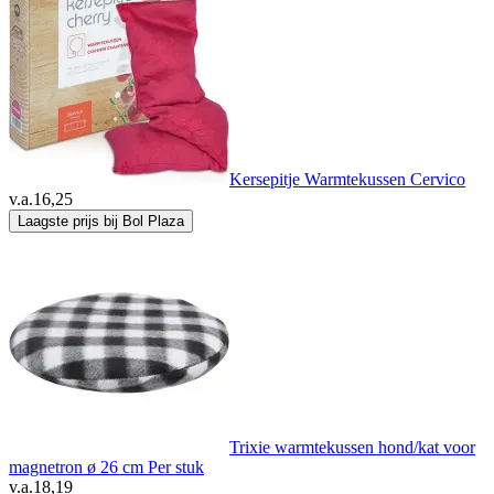
Kersepitje Warmtekussen Cervico
v.a.
16,25
Laagste prijs bij Bol Plaza
Trixie warmtekussen hond/kat voor
magnetron ø 26 cm Per stuk
v.a.
18,19