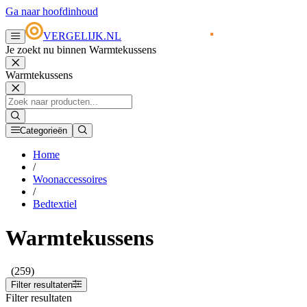
Ga naar hoofdinhoud
VERGELIJK.NL
Je zoekt nu binnen Warmtekussens
Warmtekussens
Categorieën
Home
/
Woonaccessoires
/
Bedtextiel
Warmtekussens
(259)
Filter resultaten
Filter resultaten