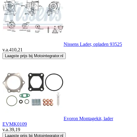
Nissens Lader, opladen 93525
v.a.
410,21
Laagste prijs bij Motointegrator.nl
Evoron Montagekit, lader
EVMK0109
v.a.
39,19
Laagste prijs bij Motointegrator.nl