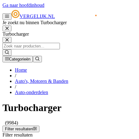
Ga naar hoofdinhoud
VERGELIJK.NL
Je zoekt nu binnen Turbocharger
Turbocharger
Categorieën
Home
/
Auto's, Motoren & Banden
/
Auto-onderdelen
Turbocharger
(9984)
Filter resultaten
Filter resultaten