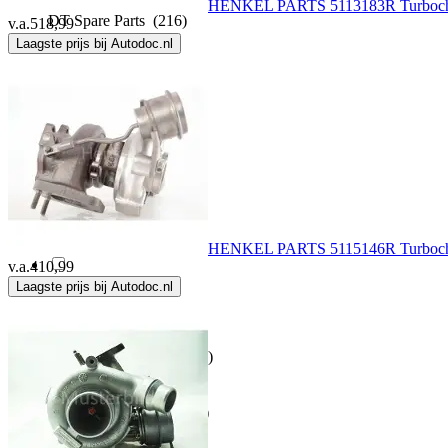
HENKEL PARTS 5113183R Turboch
DT Spare Parts
(216)
v.a.
518,99
Laagste prijs bij Autodoc.nl
ELRING
(89)
ELSTOCK
(129)
ENCORY
(14)
Evoron
(153)
HENKEL PARTS 5115146R Turboch
v.a.
410,99
Laagste prijs bij Autodoc.nl
FA1
(321)
Fast Sports Nutrition
(71)
FEBI BILSTEIN
(1286)