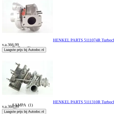
OSSCA
(2)
PIERBURG
(34)
Prime Turbo
(59)
HENKEL PARTS 5111074R Turboch
v.a.
366,99
Re-Part
(9)
Laagste prijs bij Autodoc.nl
Re-Part Sp Z O.O
(19)
REINZ
(75)
RIDEX
(963)
HENKEL PARTS 5111310R Turboch
SAMPA
(1)
v.a.
366,99
Laagste prijs bij Autodoc.nl