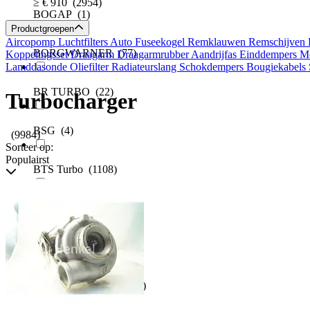
≥ € 910
(2954)
BOGAP
(1)
Productgroepen
Aircopomp
Luchtfilters Auto
Fuseekogel
Remklauwen
Remschijven
BORGWARNER
(77)
Koppelingsset
Draagarm
Draagarmrubber
Aandrijfas
Einddempers
Mo
Lamddasonde
Oliefilter
Radiateurslang
Schokdempers
Bougiekabels
BR TURBO
(22)
Turbocharger
BSG
(4)
(9984)
Sorteer op:
Populairst
BTS Turbo
(1108)
Casco
(794)
CLIMTEX
(115)
Dr.Motor Automotive
(1)