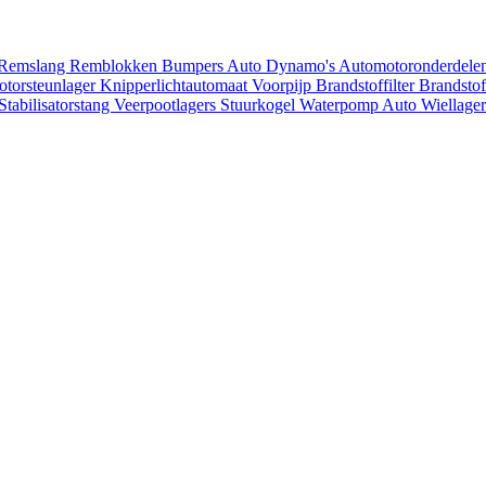
Remslang
Remblokken
Bumpers
Auto Dynamo's
Automotoronderdele
torsteunlager
Knipperlichtautomaat
Voorpijp
Brandstoffilter
Brandst
Stabilisatorstang
Veerpootlagers
Stuurkogel
Waterpomp Auto
Wiellage