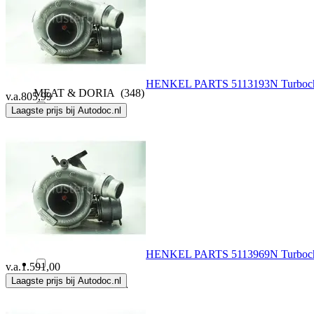
MAPCO
(114)
Master Sport
(1)
HENKEL PARTS 5113193N Turboch
MEAT & DORIA
(348)
v.a.
805,99
Laagste prijs bij Autodoc.nl
MOTAIR
(10)
Nissens
(104)
NRF
(122)
NTY
(6)
HENKEL PARTS 5113969N Turboch
v.a.
1.591,00
Laagste prijs bij Autodoc.nl
OE GERMANY
(1)