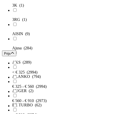
3K
(1)
3RG
(1)
AISIN
(9)
Ajusa
(284)
Prijs
AKS
(289)
< € 325
(2994)
ALANKO
(794)
€ 325 - € 560
(2994)
AUGER
(2)
€ 560 - € 910
(2973)
BE TURBO
(62)