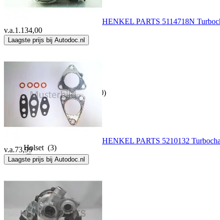
Fispa
(1)
HENKEL PARTS 5114718N Turboch
v.a.
1.134,00
Garrett
(34)
Laagste prijs bij Autodoc.nl
Henkel
(8)
HENKEL PARTS
(2140)
HJS
(6)
HENKEL PARTS 5210132 Turbocharg
Holset
(3)
v.a.
73,99
Laagste prijs bij Autodoc.nl
Japanparts
(16)
Japko
(5)