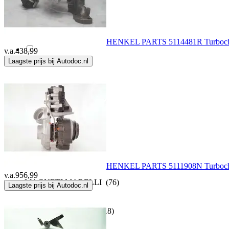
JP GROUP
(361)
KAMOKA
(129)
HENKEL PARTS 5114481R Turboch
v.a.
438,99
Laagste prijs bij Autodoc.nl
Lema
(1)
LRT
(41)
Ltd Edition
(10)
Lucas
(4)
HENKEL PARTS 5111908N Turboch
v.a.
956,99
MAGNETI MARELLI
(76)
Laagste prijs bij Autodoc.nl
MAHLE ORIGINAL
(18)