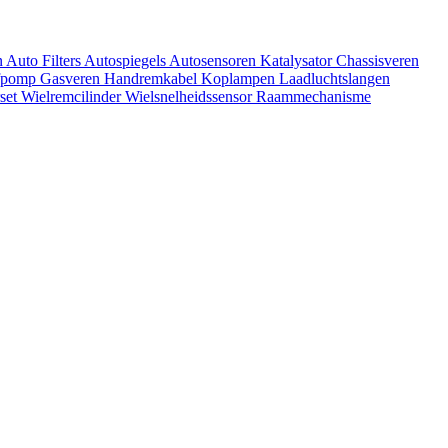
n
Auto Filters
Autospiegels
Autosensoren
Katalysator
Chassisveren
ofpomp
Gasveren
Handremkabel
Koplampen
Laadluchtslangen
rset
Wielremcilinder
Wielsnelheidssensor
Raammechanisme