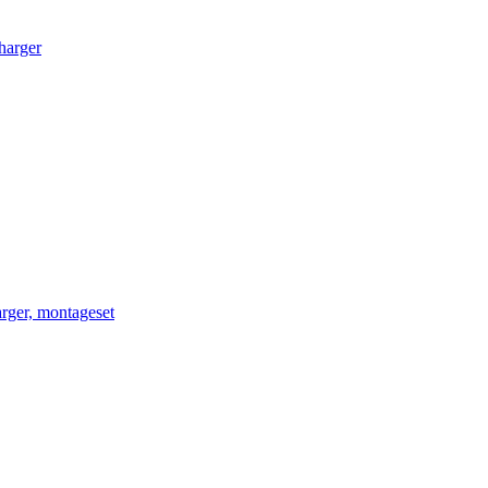
arger
er, montageset