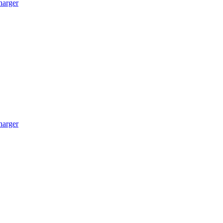
arger
arger