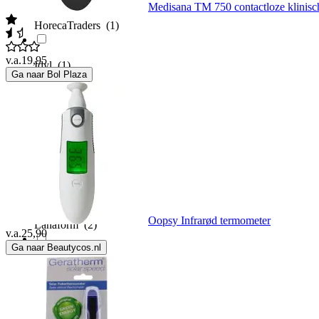
Medisana TM 750 contactloze klinisc
HorecaTraders
(1)
v.a.
19,95
Idyl
(1)
Ga naar Bol Plaza
iHealth
(1)
Kerbl
(1)
Kruuse
(1)
Oopsy Infrarød termometer
Lanaform
(2)
v.a.
25,90
Ga naar Beautycos.nl
Lorelli
(1)
Luvion
(3)