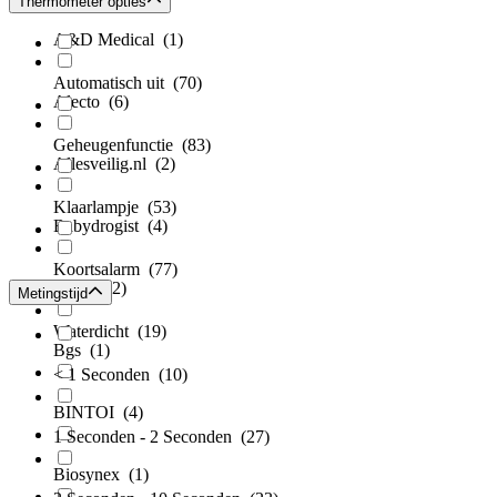
Thermometer opties
A&D Medical
(1)
Automatisch uit
(70)
Alecto
(6)
Geheugenfunctie
(83)
Allesveilig.nl
(2)
Klaarlampje
(53)
Babydrogist
(4)
Koortsalarm
(77)
Beaba
(2)
Metingstijd
Waterdicht
(19)
Bgs
(1)
< 1 Seconden
(10)
BINTOI
(4)
1 Seconden - 2 Seconden
(27)
Biosynex
(1)