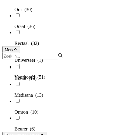
Oor
(30)
Oraal
(36)
Rectaal
(32)
Merk
Universeel
(1)
Voorhoofd
(51)
Braun
(16)
Medisana
(13)
Omron
(10)
Beurer
(6)