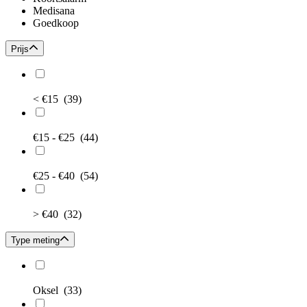
Medisana
Goedkoop
Prijs
< €15
(39)
€15 - €25
(44)
€25 - €40
(54)
> €40
(32)
Type meting
Oksel
(33)