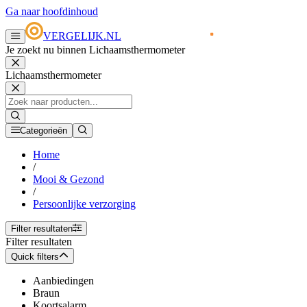
Ga naar hoofdinhoud
VERGELIJK.NL
Je zoekt nu binnen Lichaamsthermometer
Lichaamsthermometer
Categorieën
Home
/
Mooi & Gezond
/
Persoonlijke verzorging
Filter resultaten
Filter resultaten
Quick filters
Aanbiedingen
Braun
Koortsalarm