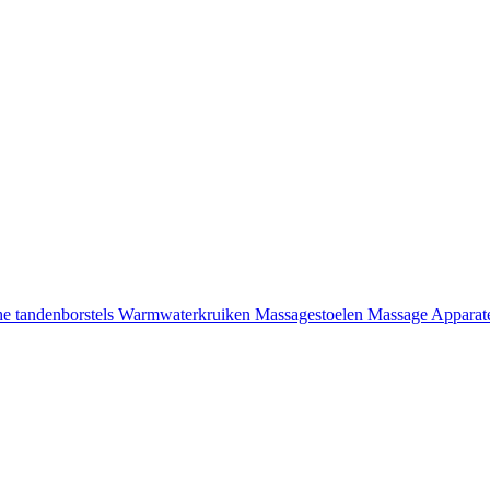
he tandenborstels
Warmwaterkruiken
Massagestoelen
Massage Appara