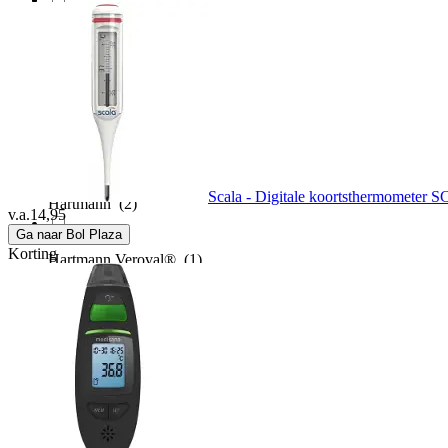
Fysic
(2)
Geratherm
(3)
Grundig
(3)
Scala - Digitale koortsthermometer S
Hartmann
(2)
v.a.
14,95
Ga naar Bol Plaza
Korting
Hartmann Veroval®
(1)
Hobby Hall
(1)
Homedics
(2)
Homescapes
(1)