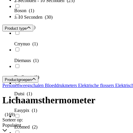
2 Seconden - 10 Seconden
(23)
Boson
(1)
≥ 10 Seconden
(30)
Chicco
(1)
Product type
Crrynuo
(1)
Diemaus
(1)
Dr. Senst
(1)
Productgroepen
Personenweegschalen
Bloeddrukmeters
Elektrische flossers
Elektrisc
Dutsi
(1)
Lichaamsthermometer
Easypix
(1)
(169)
Sorteer op:
Populairst
Ecomed
(2)