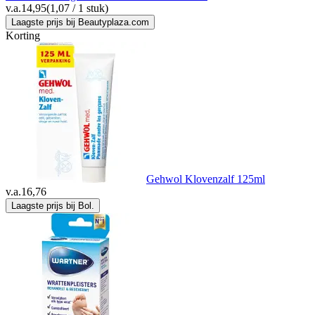
v.a.
14,95
(1,07 / 1 stuk)
Laagste prijs bij Beautyplaza.com
Korting
Gehwol Klovenzalf 125ml
v.a.
16,76
Laagste prijs bij Bol.