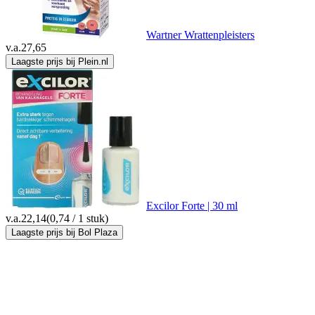
Wartner Wrattenpleisters
v.a.
27,65
Laagste prijs bij Plein.nl
Excilor Forte | 30 ml
v.a.
22,14
(0,74 / 1 stuk)
Laagste prijs bij Bol Plaza