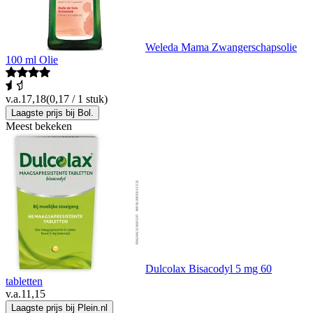
Weleda Mama Zwangerschapsolie
100 ml Olie
v.a.
17,18
(0,17 / 1 stuk)
Laagste prijs bij Bol.
Meest bekeken
Dulcolax Bisacodyl 5 mg 60
tabletten
v.a.
11,15
Laagste prijs bij Plein.nl