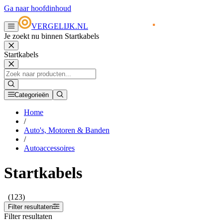
Ga naar hoofdinhoud
VERGELIJK.NL
Je zoekt nu binnen Startkabels
Startkabels
Categorieën
Home
/
Auto's, Motoren & Banden
/
Autoaccessoires
Startkabels
(123)
Filter resultaten
Filter resultaten