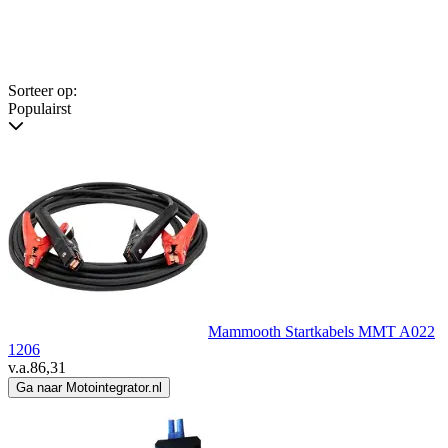
Sorteer op:
Populairst
Mammooth Startkabels MMT A022
1206
v.a.
86,31
Ga naar Motointegrator.nl