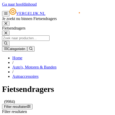
Ga naar hoofdinhoud
VERGELIJK.NL
Je zoekt nu binnen Fietsendragers
Fietsendragers
Categorieën
Home
/
Auto's, Motoren & Banden
/
Autoaccessoires
Fietsendragers
(9984)
Filter resultaten
Filter resultaten