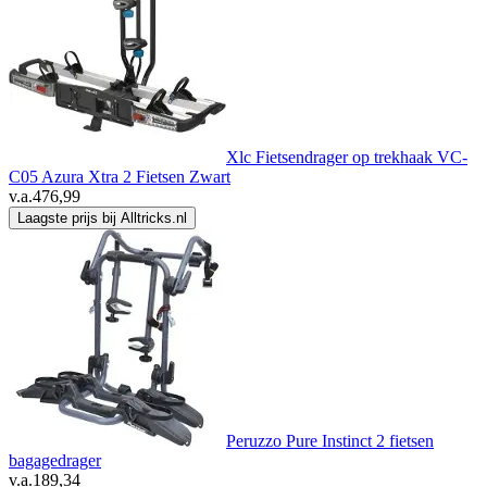
Xlc Fietsendrager op trekhaak VC-
C05 Azura Xtra 2 Fietsen Zwart
v.a.
476,99
Laagste prijs bij Alltricks.nl
Peruzzo Pure Instinct 2 fietsen
bagagedrager
v.a.
189,34