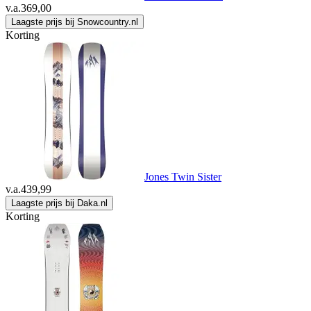
v.a.
369,00
Laagste prijs bij Snowcountry.nl
Korting
Jones Twin Sister
v.a.
439,99
Laagste prijs bij Daka.nl
Korting