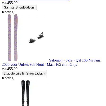
v.a.
455,90
Ga naar Snowleader.nl
Korting
Salomon - Ski's - Qst 106 Nirvana
2026 voor Unisex van Hout - Maat 165 cm - Grijs
v.a.
455,90
Laagste prijs bij Snowleader.nl
Korting