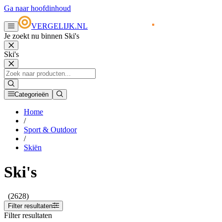
Ga naar hoofdinhoud
VERGELIJK.NL
Je zoekt nu binnen Ski's
Ski's
Categorieën
Home
/
Sport & Outdoor
/
Skiën
Ski's
(2628)
Filter resultaten
Filter resultaten