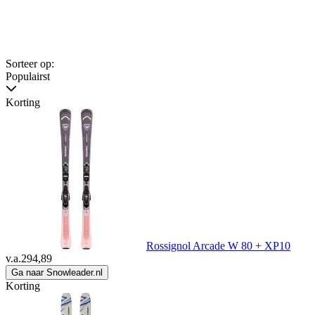
Sorteer op:
Populairst
Korting
Rossignol Arcade W 80 + XP10
v.a.
294,89
Ga naar Snowleader.nl
Korting