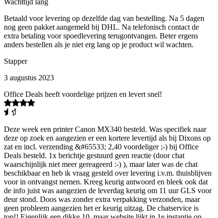
Wachttijd lang
Betaald voor levering op dezelfde dag van bestelling. Na 5 dagen
nog geen pakket aangemeld bij DHL. Na telefonisch contact de
extra betaling voor spoedlevering terugontvangen. Beter ergens
anders bestellen als je niet erg lang op je product wil wachten.
Stapper
3 augustus 2023
Office Deals heeft voordelige prijzen en levert snel!
Deze week een printer Canon MX340 besteld. Was specifiek naar
deze op zoek en aangezien er een kortere levertijd als bij Dixons op
zat en incl. verzending &#65533; 2,40 voordeliger ;-) bij Office
Deals besteld. 1x berichtje gestuurd geen reactie (door chat
waarschijnlijk niet meer gereageerd :-) ), maar later was de chat
beschikbaar en heb ik vraag gesteld over levering i.v.m. thuisblijven
voor in ontvangst nemen. Kreeg keurig antwoord en bleek ook dat
de info juist was aangezien de leverdag keurig om 11 uur GLS voor
deur stond. Doos was zonder extra verpakking verzonden, maar
geen probleem aangezien het er keurig uitzag. De chatservice is
top!! Eigenlijk een dikke 10, maar website lijkt in 1e instantie op