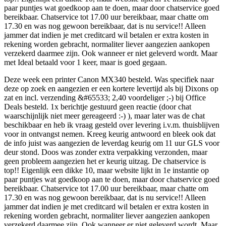
paar puntjes wat goedkoop aan te doen, maar door chatservice goed
bereikbaar. Chatservice tot 17.00 uur bereikbaar, maar chatte om
17.30 en was nog gewoon bereikbaar, dat is nu service!! Alleen
jammer dat indien je met creditcard wil betalen er extra kosten in
rekening worden gebracht, normaliter liever aangezien aankopen
verzekerd daarmee zijn. Ook wanneer er niet geleverd wordt. Maar
met Ideal betaald voor 1 keer, maar is goed gegaan.
Deze week een printer Canon MX340 besteld. Was specifiek naar
deze op zoek en aangezien er een kortere levertijd als bij Dixons op
zat en incl. verzending &#65533; 2,40 voordeliger ;-) bij Office
Deals besteld. 1x berichtje gestuurd geen reactie (door chat
waarschijnlijk niet meer gereageerd :-) ), maar later was de chat
beschikbaar en heb ik vraag gesteld over levering i.v.m. thuisblijven
voor in ontvangst nemen. Kreeg keurig antwoord en bleek ook dat
de info juist was aangezien de leverdag keurig om 11 uur GLS voor
deur stond. Doos was zonder extra verpakking verzonden, maar
geen probleem aangezien het er keurig uitzag. De chatservice is
top!! Eigenlijk een dikke 10, maar website lijkt in 1e instantie op
paar puntjes wat goedkoop aan te doen, maar door chatservice goed
bereikbaar. Chatservice tot 17.00 uur bereikbaar, maar chatte om
17.30 en was nog gewoon bereikbaar, dat is nu service!! Alleen
jammer dat indien je met creditcard wil betalen er extra kosten in
rekening worden gebracht, normaliter liever aangezien aankopen
verzekerd daarmee zijn. Ook wanneer er niet geleverd wordt. Maar