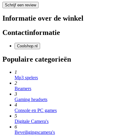
Schrijf een review
Informatie over de winkel
Contactinformatie
Coolshop.nl
Populaire categorieën
1
Mp3 spelers
2
Beamers
3
Gaming headsets
4
Console en PC games
5
Digitale Camera's
6
Beveiligingscamera's