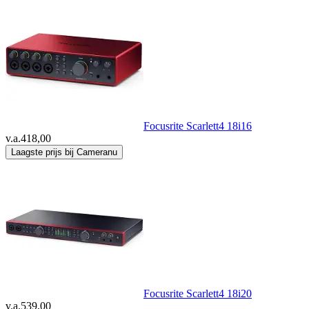
Focusrite Scarlett4 18i16
v.a.
418,00
Laagste prijs bij Cameranu
Focusrite Scarlett4 18i20
v.a.
539,00