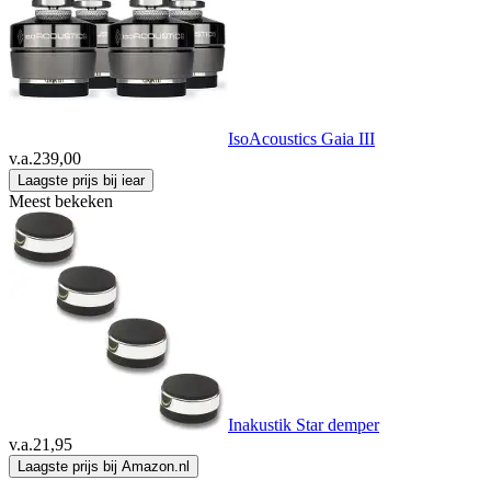
IsoAcoustics Gaia III
v.a.
239,00
Laagste prijs bij iear
Meest bekeken
Inakustik Star demper
v.a.
21,95
Laagste prijs bij Amazon.nl