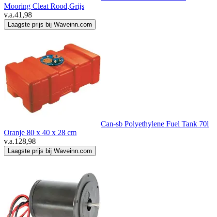
Mooring Cleat Rood,Grijs
v.a.
41,98
Laagste prijs bij Waveinn.com
Can-sb Polyethylene Fuel Tank 70l
Oranje 80 x 40 x 28 cm
v.a.
128,98
Laagste prijs bij Waveinn.com