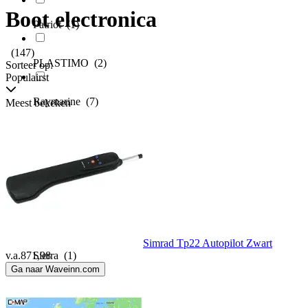
Boot electronica
Patriot
(1)
(147)
PLASTIMO
(2)
Sorteer op:
Populairst
Raymarine
(7)
Meest bekeken
Recmar
(3)
Sea-dog Line
(2)
Seachoice
(1)
Simrad Tp22 Autopilot Zwart
v.a.
871,98
Sierra
(1)
Ga naar Waveinn.com
Simrad
(5)