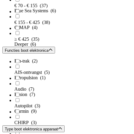
€ 70 - € 155
(37)
Blue Sea Systems
(6)
€ 155 - € 425
(38)
C-MAP
(4)
≥ € 425
(35)
Deeper
(6)
Functies boot elektronica
Em-trak
(2)
AIS-ontvangst
(5)
EPropulsion
(1)
Audio
(7)
Fusion
(7)
Autopilot
(3)
Garmin
(9)
CHIRP
(3)
Gme
(1)
Type boot elektronica apparaat