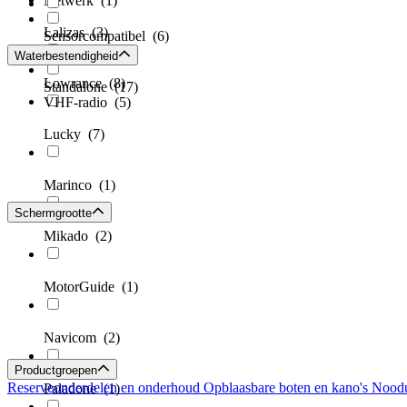
Netwerk
(1)
Lalizas
(3)
Sensorcompatibel
(6)
Sonar
(1)
Waterbestendigheid
Lowrance
(8)
Standalone
(17)
VHF‑radio
(5)
Lucky
(7)
Marinco
(1)
Schermgrootte
Mikado
(2)
MotorGuide
(1)
Navicom
(2)
Productgroepen
Reserveonderdelen en onderhoud
Opblaasbare boten en kano's
Noodu
Paladone
(1)