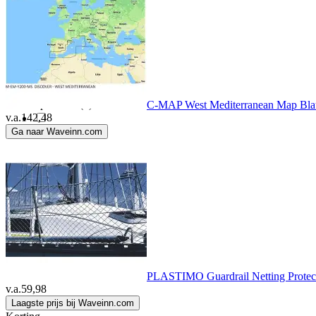
Solas
(1)
Somfy
(1)
Sportnav
(2)
C-MAP West Mediterranean Map Bl
v.a.
142,48
Ga naar Waveinn.com
Talamex
(4)
Ultimate
(2)
Ultraflex
(1)
VETUS
(7)
PLASTIMO Guardrail Netting Protec
v.a.
59,98
Westin
(1)
Laagste prijs bij Waveinn.com