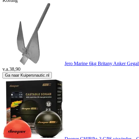
Korting
Jero Marine 6kg Britany Anker Gegal
v.a.
38,90
Ga naar Kuipersnautic.nl
Deeper CHIRP+ 3 GPS visvinder – C