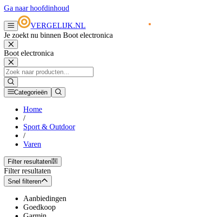
Ga naar hoofdinhoud
VERGELIJK.NL
Je zoekt nu binnen Boot electronica
Boot electronica
Categorieën
Home
/
Sport & Outdoor
/
Varen
Filter resultaten
Filter resultaten
Snel filteren
Aanbiedingen
Goedkoop
Garmin