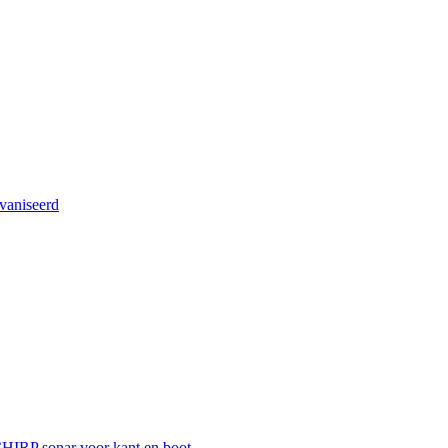
vaniseerd
HIRP sonar voor kant en boot