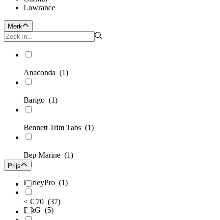
Lowrance
Merk
Anaconda
(1)
Barigo
(1)
Bennett Trim Tabs
(1)
Bep Marine
(1)
Prijs
BerleyPro
(1)
< € 70
(37)
B&G
(5)