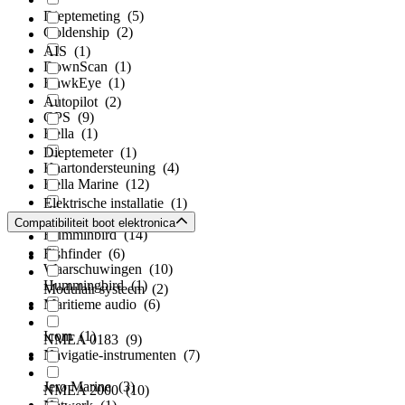
Dieptemeting
(5)
Goldenship
(2)
AIS
(1)
DownScan
(1)
HawkEye
(1)
Autopilot
(2)
GPS
(9)
Hella
(1)
Dieptemeter
(1)
Kaartondersteuning
(4)
Hella Marine
(12)
Elektrische installatie
(1)
SideScan
(1)
Compatibiliteit boot elektronica
Humminbird
(14)
Fishfinder
(6)
Waarschuwingen
(10)
Hummingbird
(1)
Modulair systeem
(2)
Maritieme audio
(6)
Icom
(1)
NMEA 0183
(9)
Navigatie‑instrumenten
(7)
Jero Marine
(3)
NMEA 2000
(10)