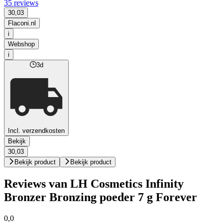
35 reviews
30,03
Flaconi.nl
i
Webshop
i
3d
Incl. verzendkosten
Bekijk
30,03
Bekijk product
Bekijk product
Reviews van LH Cosmetics Infinity
Bronzer Bronzing poeder 7 g Forever
0,0