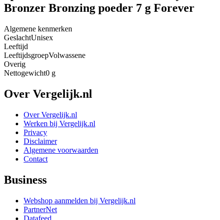
Bronzer Bronzing poeder 7 g Forever
Algemene kenmerken
Geslacht
Unisex
Leeftijd
Leeftijdsgroep
Volwassene
Overig
Nettogewicht
0 g
Over Vergelijk.nl
Over Vergelijk.nl
Werken bij Vergelijk.nl
Privacy
Disclaimer
Algemene voorwaarden
Contact
Business
Webshop aanmelden bij Vergelijk.nl
PartnerNet
Datafeed