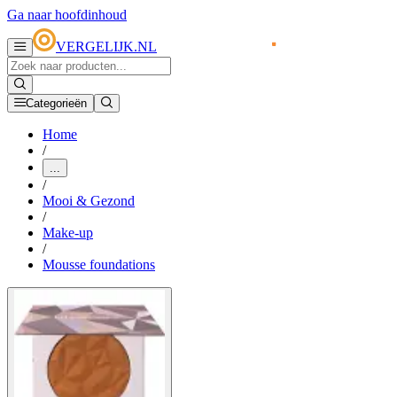
Ga naar hoofdinhoud
VERGELIJK.NL
Categorieën
Home
/
...
/
Mooi & Gezond
/
Make-up
/
Mousse foundations