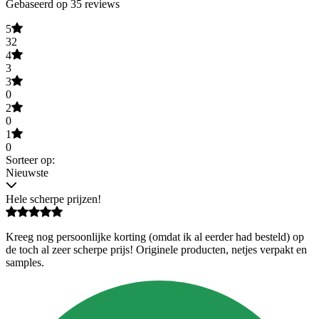
Gebaseerd op 35 reviews
5
32
4
3
3
0
2
0
1
0
Sorteer op:
Nieuwste
Hele scherpe prijzen!
Kreeg nog persoonlijke korting (omdat ik al eerder had besteld) op
de toch al zeer scherpe prijs! Originele producten, netjes verpakt en
samples.