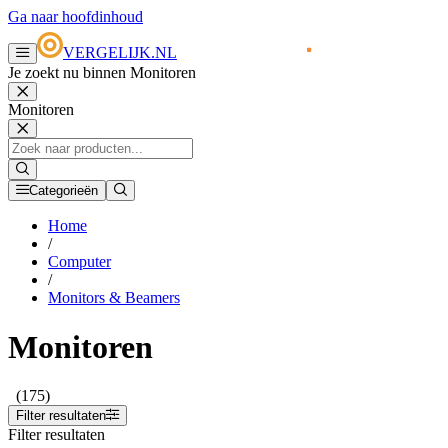
Ga naar hoofdinhoud
VERGELIJK.NL
Je zoekt nu binnen Monitoren
Monitoren
Categorieën
Home
/
Computer
/
Monitors & Beamers
Monitoren
(175)
Filter resultaten
Filter resultaten