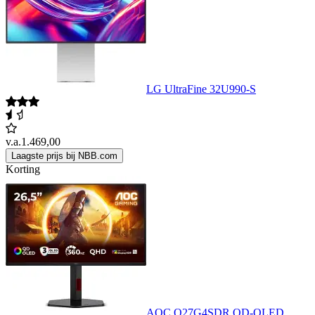
LG UltraFine 32U990-S
v.a.
1.469,00
Laagste prijs bij NBB.com
Korting
AOC Q27G4SDR QD-OLED