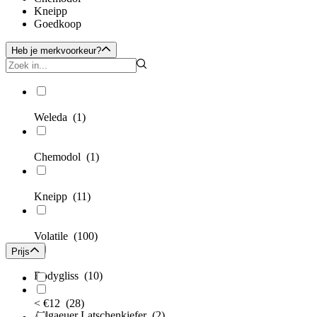
Kneipp
Goedkoop
Heb je merkvoorkeur?
Weleda
(1)
Chemodol
(1)
Kneipp
(11)
Volatile
(100)
Prijs
Bodygliss
(10)
< €12
(28)
Allgaeuer Latschenkiefer
(2)