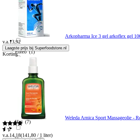
Exsens
(2)
F.I.T.
(2)
Arkopharma Ice 3 gel arkoflex gel 100 
v.a.
13,92
Laagste prijs bij Superfoodstore.nl
Foreo
(1)
Korting
Fushi
(1)
Ginkel's
(3)
Holisan
(22)
Weleda Arnica Sport Massageolie - R
Hot
(7)
v.a.
14,18
(141,80 / 1 liter)
Hypogeen
(1)