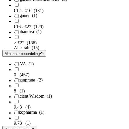
€12 - €16
(131)
Allgauer
(1)
€16 - €22
(129)
Alphanova
(1)
> €22
(186)
Altearah
(15)
Minimale beoordeling
ALVA
(1)
0
(467)
Amanprana
(2)
8
(1)
Ancient Wisdom
(1)
9,43
(4)
Arkopharma
(1)
9,73
(1)
Aromed
(2)