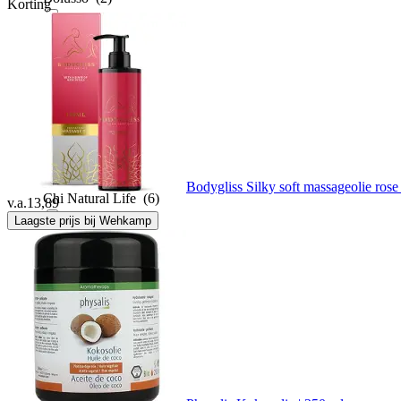
Korting
Cabau
(1)
Chemodis
(8)
CHI
(15)
Bodygliss Silky soft massageolie rose 
Chi Natural Life
(6)
v.a.
13,89
Laagste prijs bij Wehkamp
Cobeco pharma
(1)
Coconutoil
(1)
Crushious
(1)
Curam
(3)