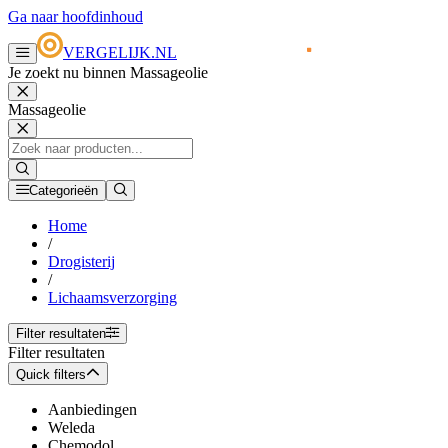
Ga naar hoofdinhoud
VERGELIJK.NL
Je zoekt nu binnen Massageolie
Massageolie
Categorieën
Home
/
Drogisterij
/
Lichaamsverzorging
Filter resultaten
Filter resultaten
Quick filters
Aanbiedingen
Weleda
Chemodol