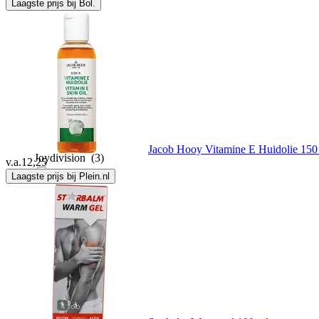
Laagste prijs bij Bol.
Intimate Earth
(1)
It'S Amazing
(1)
Jacob Hooy
(3)
Jacob Hooy Vitamine E Huidolie 150
Joydivision
(3)
v.a.
12,25
Laagste prijs bij Plein.nl
Kama Sutra
(11)
Kamasutra
(10)
Laouta
(1)
Love to love
(4)