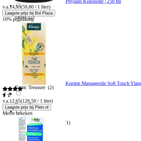
Physalis Kokosolie | 250 ml
v.a.
14,95
(59,80 / 1 liter)
Laagste prijs bij Bol Plaza
Dona
(2)
10% prijsdaling
Dr. Hauschka
(5)
Dreamlove
(2)
Eros
(2)
Kneipp Massageolie Soft Touch Ylan
Erotic Treasure
(2)
v.a.
12,65
(126,50 / 1 liter)
Espa
(1)
Laagste prijs bij Plein.nl
Meest bekeken
Evolve Organic Beauty
(1)
Exotiq
(4)