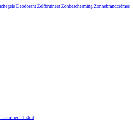
chegels
Deodorant
Zelfbruiners
Zonbescherming
Zonnebrandcrèmes
l - aardbei - 150ml