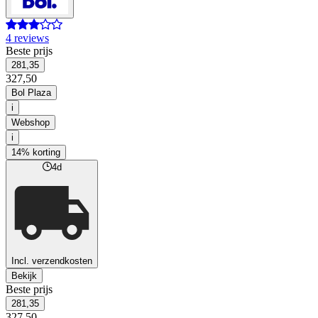
4 reviews
Beste prijs
281,35
327,50
Bol Plaza
i
Webshop
i
14% korting
4d
Incl. verzendkosten
Bekijk
Beste prijs
281,35
327,50