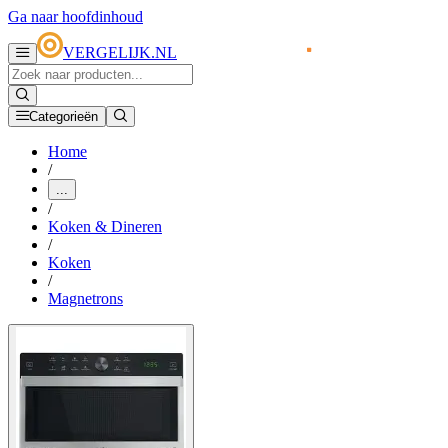
Ga naar hoofdinhoud
VERGELIJK.NL
Categorieën
Home
/
...
/
Koken & Dineren
/
Koken
/
Magnetrons