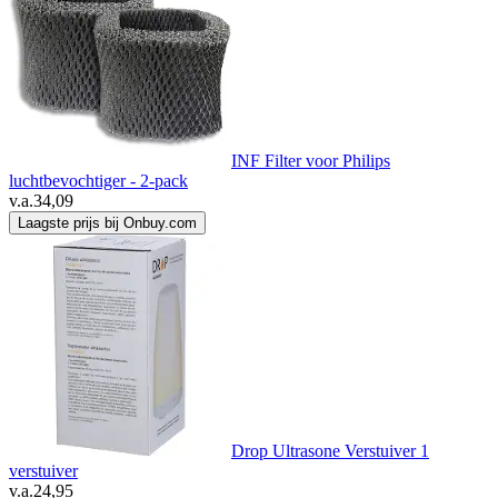
INF Filter voor Philips
luchtbevochtiger - 2-pack
v.a.
34,09
Laagste prijs bij Onbuy.com
Drop Ultrasone Verstuiver 1
verstuiver
v.a.
24,95