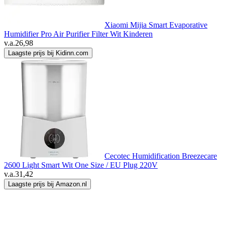
Xiaomi Mijia Smart Evaporative
Humidifier Pro Air Purifier Filter Wit Kinderen
v.a.
26,98
Laagste prijs bij Kidinn.com
Cecotec Humidification Breezecare
2600 Light Smart Wit One Size / EU Plug 220V
v.a.
31,42
Laagste prijs bij Amazon.nl