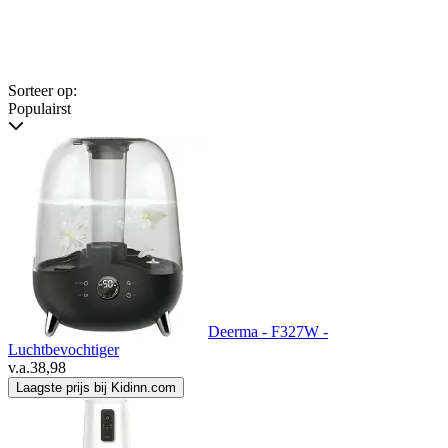
Sorteer op:
Populairst
Deerma - F327W -
Luchtbevochtiger
v.a.
38,98
Laagste prijs bij Kidinn.com