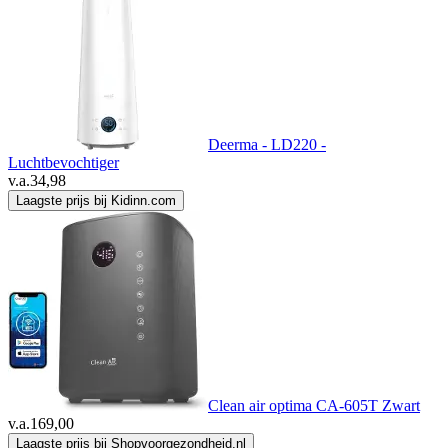
Deerma - LD220 -
Luchtbevochtiger
v.a.
34,98
Laagste prijs bij Kidinn.com
Clean air optima CA-605T Zwart
v.a.
169,00
Laagste prijs bij Shopvoorgezondheid.nl