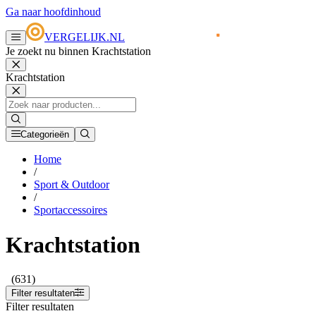
Ga naar hoofdinhoud
VERGELIJK.NL
Je zoekt nu binnen Krachtstation
Krachtstation
Categorieën
Home
/
Sport & Outdoor
/
Sportaccessoires
Krachtstation
(631)
Filter resultaten
Filter resultaten