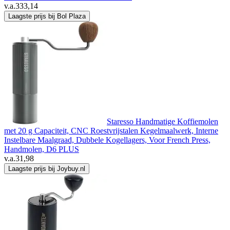
v.a.
333,14
Laagste prijs bij Bol Plaza
Staresso Handmatige Koffiemolen
met 20 g Capaciteit, CNC Roestvrijstalen Kegelmaalwerk, Interne
Instelbare Maalgraad, Dubbele Kogellagers, Voor French Press,
Handmolen, D6 PLUS
v.a.
31,98
Laagste prijs bij Joybuy.nl