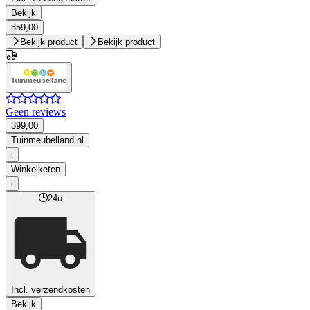
Bekijk
359,00
Bekijk product
Bekijk product
Geen reviews
399,00
Tuinmeubelland.nl
i
Winkelketen
i
24u
Incl. verzendkosten
Bekijk