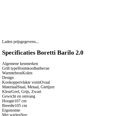
Laden prijsgegevens...
Specificaties Boretti Barilo 2.0
Algemene kenmerken
Grill type
Houtskoolbarbecue
Warmtebron
Kolen
Design
Kookoppervlakte vorm
Ovaal
Materiaal
Staal, Metaal, Gietijzer
Kleur
Geel, Grijs, Zwart
Gewicht en omvang
Hoogte
107 cm
Breedte
105 cm
Ergonomie
Met wielen
Nee