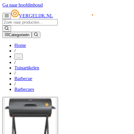
Ga naar hoofdinhoud
VERGELIJK.NL
Categorieën
Home
/
...
/
Tuinartikelen
/
Barbecue
/
Barbecues