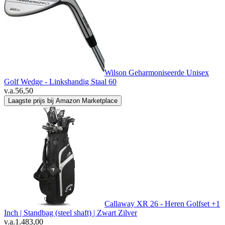
Wilson Geharmoniseerde Unisex
Golf Wedge - Linkshandig Staal 60
v.a.
56,50
Laagste prijs bij Amazon Marketplace
Callaway XR 26 - Heren Golfset +1
Inch | Standbag (steel shaft) | Zwart Zilver
v.a.
1.483,00