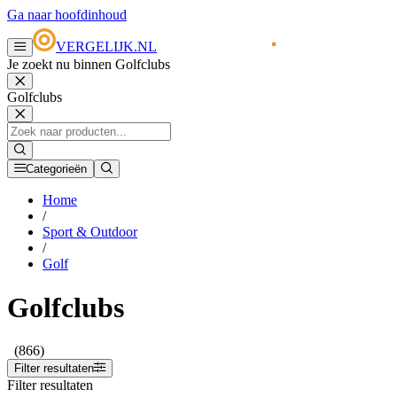
Ga naar hoofdinhoud
VERGELIJK.NL
Je zoekt nu binnen Golfclubs
Golfclubs
Categorieën
Home
/
Sport & Outdoor
/
Golf
Golfclubs
(866)
Filter resultaten
Filter resultaten