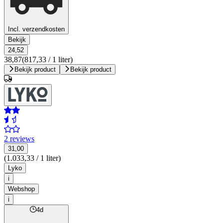
Incl. verzendkosten
Bekijk
24,52
38,87
(817,33 / 1 liter)
Bekijk product
Bekijk product
2 reviews
31,00
(1.033,33 / 1 liter)
Lyko
i
Webshop
i
4d