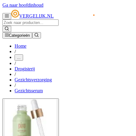
Ga naar hoofdinhoud
VERGELIJK.NL
Categorieën
Home
/
...
/
Drogisterij
/
Gezichtsverzorging
/
Gezichtsserum