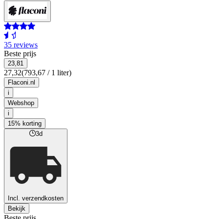
35 reviews
Beste prijs
23,81
27,32
(793,67 / 1 liter)
Flaconi.nl
i
Webshop
i
15% korting
3d
Incl. verzendkosten
Bekijk
Beste prijs