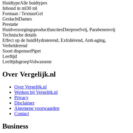
Huidtype
Alle huidtypes
Inhoud in ml
30 ml
Formaat / Textuur
Gel
Geslacht
Dames
Prestatie
Huidverzorgingsproductfuncties
Dierproefvrij, Parabenenvrij
Technische details
Effect op de huid
Hydraterend, Exfoliërend, Anti-aging,
Verhelderend
Soort dispenser
Pipet
Leeftijd
Leeftijdsgroep
Volwassene
Over Vergelijk.nl
Over Vergelijk.nl
Werken bij Vergelijk.nl
Privacy
Disclaimer
Algemene voorwaarden
Contact
Business