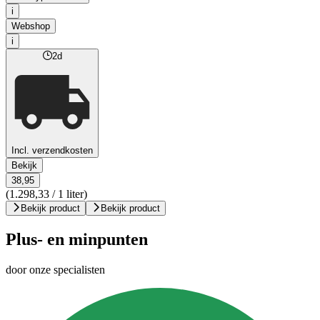
i
Webshop
i
2d
Incl. verzendkosten
Bekijk
38,95
(1.298,33 / 1 liter)
Bekijk product
Bekijk product
Plus- en minpunten
door onze specialisten