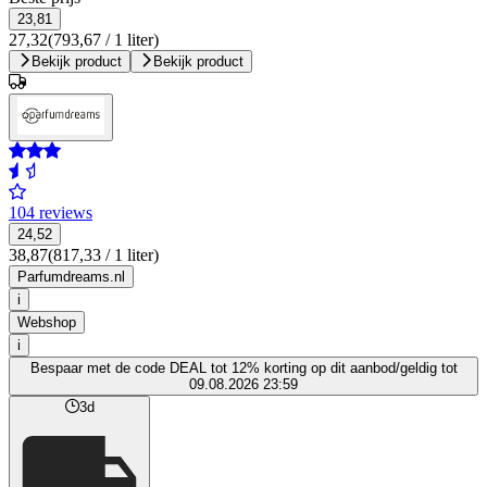
23,81
27,32
(793,67 / 1 liter)
Bekijk product
Bekijk product
104 reviews
24,52
38,87
(817,33 / 1 liter)
Parfumdreams.nl
i
Webshop
i
Bespaar met de code DEAL tot 12% korting op dit aanbod/geldig tot
09.08.2026 23:59
3d