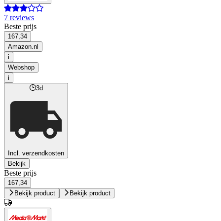
7 reviews
Beste prijs
167,34
Amazon.nl
i
Webshop
i
3d
Incl. verzendkosten
Bekijk
Beste prijs
167,34
Bekijk product
Bekijk product