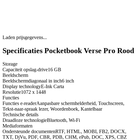
Laden prijsgegevens...
Specificaties Pocketbook Verse Pro Rood
Storage
Capaciteit opslag-drive
16 GB
Beeldscherm
Beeldschermdiagonaal in inch
6 inch
Display technology
E-Ink Carta
Resolutie
1072 x 1448
Functies
Functies e-reader
Aanpasbare schermhelderheid, Touchscreen,
Tekst-naar-spraak lezer, Woordenboek, Kantelbaar
Technische details
Draadloze technologie
Bluetooth, Wi-Fi
Mediaformaten
Ondersteunde documenten
RTF, HTML, MOBI, FB2, DOCX,
TXT, DjVu, PDF, CBR, PDB, CHM, ePub, DOC, XPS, CBZ