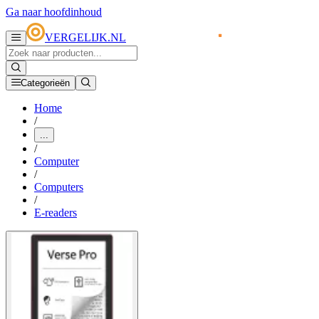
Ga naar hoofdinhoud
VERGELIJK.NL
Categorieën
Home
/
...
/
Computer
/
Computers
/
E-readers