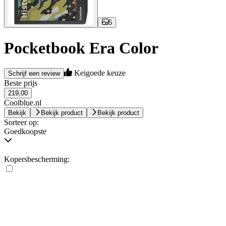
5
Pocketbook Era Color
Keigoede keuze
Schrijf een review
Beste prijs
219,00
Coolblue.nl
Bekijk
Bekijk product
Bekijk product
Sorteer op:
Goedkoopste
Kopersbescherming: