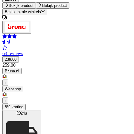
Bekijk product
Bekijk product
Bekijk lokale winkels
63 reviews
239,00
259,00
Bruna.nl
i
Webshop
i
8% korting
24u