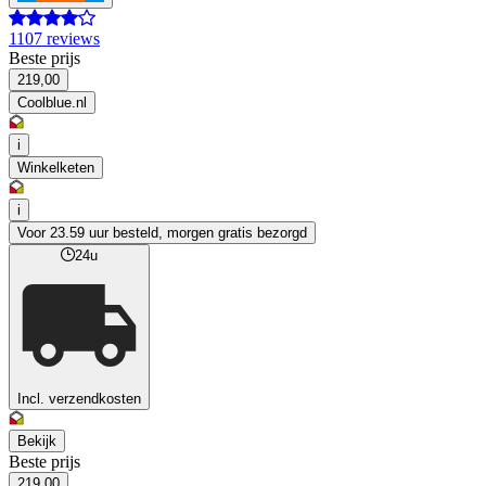
1107 reviews
Beste prijs
219,00
Coolblue.nl
i
Winkelketen
i
Voor 23.59 uur besteld, morgen gratis bezorgd
24u
Incl. verzendkosten
Bekijk
Beste prijs
219,00