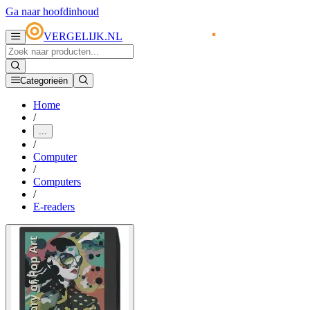
Ga naar hoofdinhoud
VERGELIJK.NL
Categorieën
Home
/
...
/
Computer
/
Computers
/
E-readers