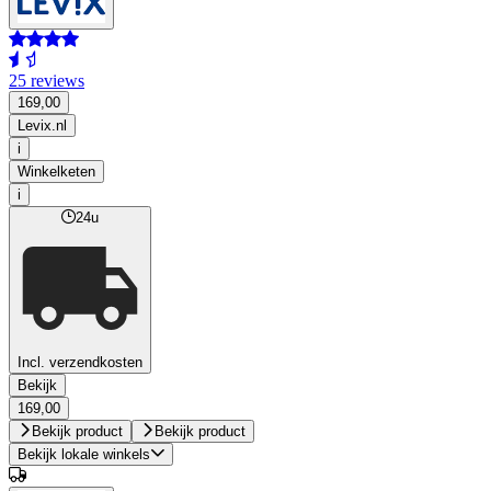
25 reviews
169,00
Levix.nl
i
Winkelketen
i
24u
Incl. verzendkosten
Bekijk
169,00
Bekijk product
Bekijk product
Bekijk lokale winkels