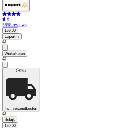
5658 reviews
169,00
Expert.nl
i
Winkelketen
i
24u
Incl. verzendkosten
Bekijk
169,00