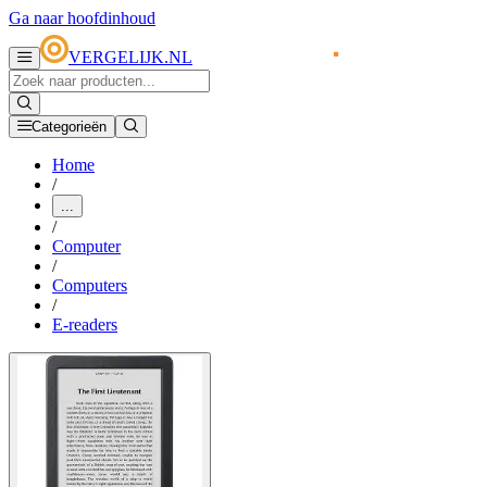
Ga naar hoofdinhoud
VERGELIJK.NL
Categorieën
Home
/
...
/
Computer
/
Computers
/
E-readers