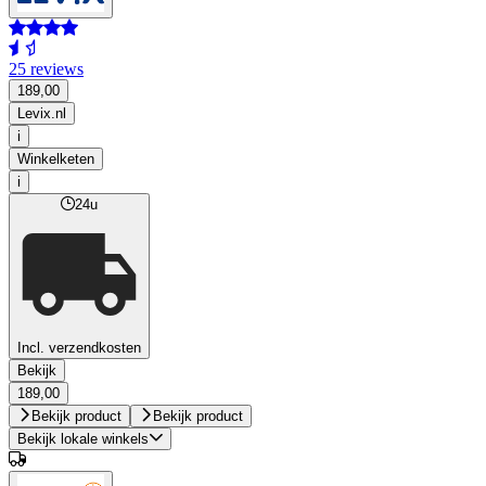
25 reviews
189,00
Levix.nl
i
Winkelketen
i
24u
Incl. verzendkosten
Bekijk
189,00
Bekijk product
Bekijk product
Bekijk lokale winkels