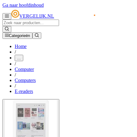
Ga naar hoofdinhoud
VERGELIJK.NL
Categorieën
Home
/
...
/
Computer
/
Computers
/
E-readers