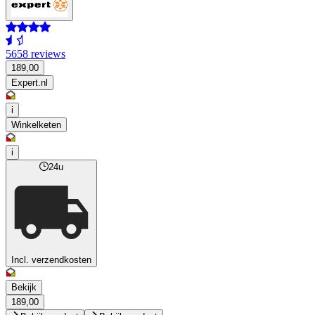
5658 reviews
189,00
Expert.nl
i
Winkelketen
i
24u
Incl. verzendkosten
Bekijk
189,00