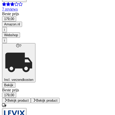
7 reviews
Beste prijs
179,00
Amazon.nl
i
Webshop
i
?
Incl. verzendkosten
Bekijk
Beste prijs
179,00
Bekijk product
Bekijk product