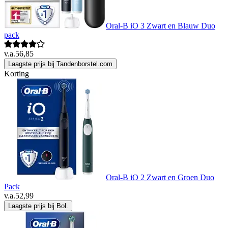
Oral-B iO 3 Zwart en Blauw Duo
pack
v.a.
56,85
Laagste prijs bij Tandenborstel.com
Korting
Oral-B iO 2 Zwart en Groen Duo
Pack
v.a.
52,99
Laagste prijs bij Bol.